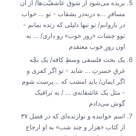
بریده می‌شود از شوق عاشقیّت‌ها/ از آن
مسافرِ ...ه دربه‌در بشقاب - تو ... خواب
در بازوانم/ تو تنها دلیلی که زنده بمانم -
توو چشات «روز خوب» رو داری/ ... به
اون روزِ خوب معتقدم
یک بحث فلسفی وسطِ کافه/ یک بچّه
غرقِ حسرتِ ... شاید - تو اگر کفری و
اگر ایمان/ باید امشب که ...پرست شوم
- مثل یک عاشقانه‌ی ... / به ترافیک
گوش می‌دادم
اسم خواننده و نوازنده‌ای که در فصل ۳۷
از کتاب «هزار و چند شب» به او ارجاع